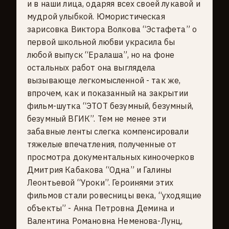
и в наши лица, одаряя всех своей лукавой и
мудрой улыбкой. Юмористическая
зарисовка Виктора Волкова “Эстафета” о
первой школьной любви украсила бы
любой выпуск “Ералаша”, но на фoнe
остальных работ она выглядела
вызывающе легкомысленной - так же,
впрочем, как и показанный на закрытии
фильм-шутка “ЭTОT безумный, безумный,
безумный ВГИК”. Тем не менее эти
забавные ленты слегка компенсировали
тяжелые впечатления, полученные от
просмотра документальных киноочерков
Дмитрия Кабакова “Одна” и Галины
Леонтьевой “Уроки”. Героинями этих
фильмов стали ровесницы века, “уходящие
объекты” - Анна Петровна Демина и
Валентина Романовна Неменова-Лунц,