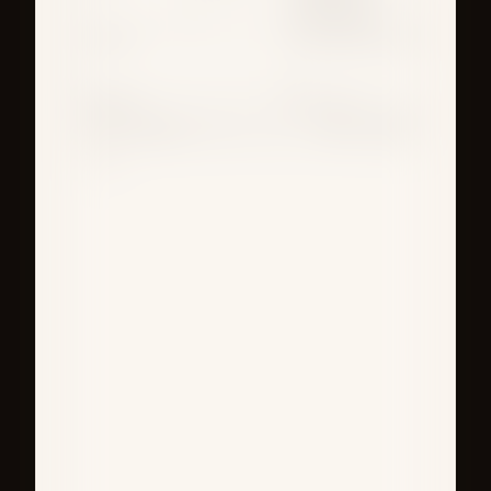
Оператор-
постановщик:
ОБЪЕКТ
СОДЕРЖАНИЕ СЦЕНЫ
СЦЕНА №
:
:
:
ХРОН ПЛАН
\ФАКТ
КАДР
ДУБЛЬ
КР
+ \ -
КАРТА \ ФАЙЛ
F