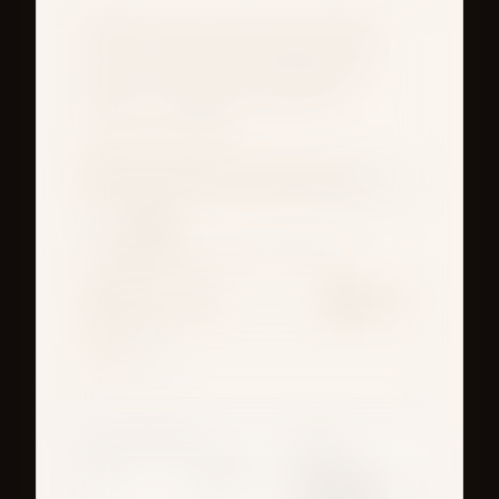
Ячейки можно заполнить данными.
Кнопка с принтером выводит саму
карточку на печать без экранной
шапки и служебных элементов.
ВСТАВКА ЗНАЧЕНИЙ
МАСТ
ЧМ
PU
Ф
БВ
БХ
ОШ
СТРАНИЦЫ, ИСТОРИЯ И ОЧИСТКА
+1
-1
↑
↓
SAVE
МОНТАЖНЫЙ ЛИСТ №
ПРОЕКТ
Режиссер-
ДАТА
СМЕНА №
постановщик: