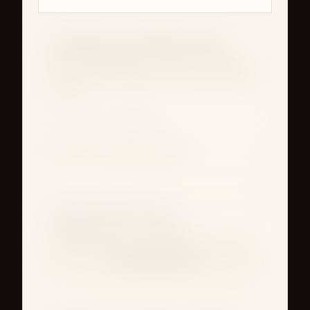
Календарь сохранённых дней
Сохраняйте наборы страниц как один
день, открывайте их позже, а после блока
на правки оставляйте только просмотр и
печать.
Показать календарь
▾
Пока нет сохранённых дней.
Страница нового дня
Черновик дня: 1 страница
Данные ещё не сохранены в календаре.
Настройки проекта